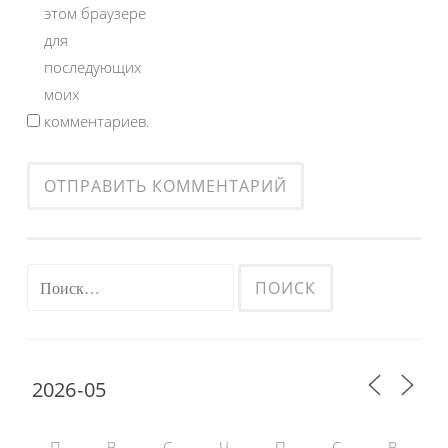
этом браузере
для
последующих
моих
комментариев.
Найти:
П
В
С
Ч
П
С
В