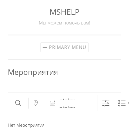
MSHELP
Skip
to
Мы можем помочь вам!
content
PRIMARY MENU
Мероприятия
Даты
Поиск
Рядом...
Нет Мероприятия