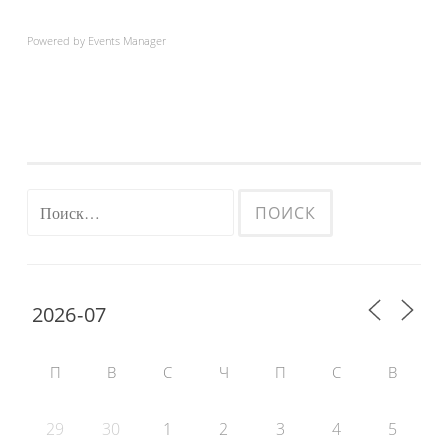
Powered by
Events Manager
Найти:
П
В
С
Ч
П
С
В
29
30
1
2
3
4
5